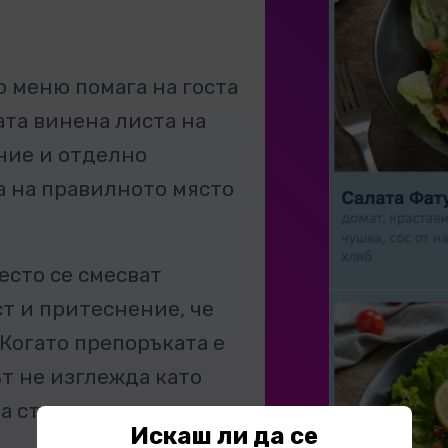
 меню помага на госта
ата винена листа на
ние и отделно
а на правилното място
есто се смесват
т и притеснение, че
 Когато препоръката е
ът не изглежда като
а стъпка.
Искаш ли да се