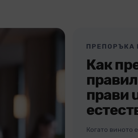
ПРЕПОРЪКА 
Как пр
правил
прави u
естест
Когато виното 