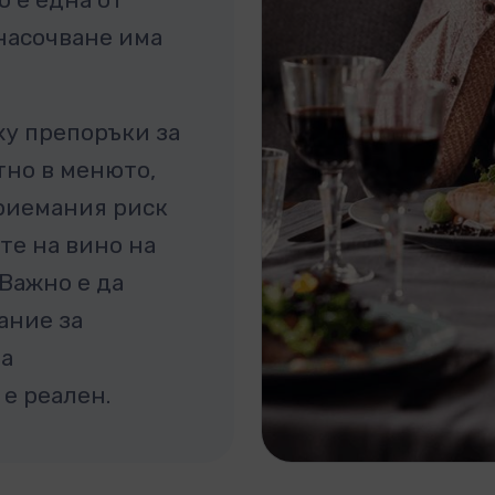
насочване има
ху препоръки за
тно в менюто,
приемания риск
те на вино на
. Важно е да
ание за
 а
 е реален.