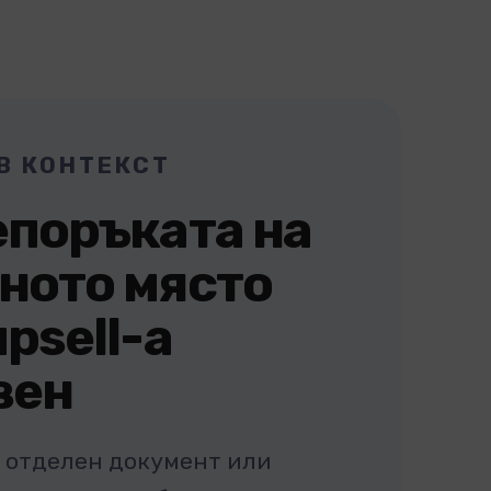
В КОНТЕКСТ
епоръката на
ното място
psell-a
вен
е отделен документ или