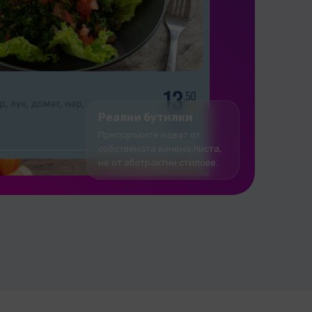
Реални бутилки
Препоръките идват от
собствената винена листа,
не от абстрактни стилове.