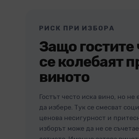
РИСК ПРИ ИЗБОРА
Защо гостите 
се колебаят п
виното
Гостът често иска вино, но не 
да избере. Тук се смесват соц
ценова несигурност и притесн
изборът може да не се съчетае
ястието. Именно затова винот