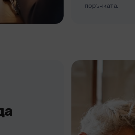
поръчката.
да