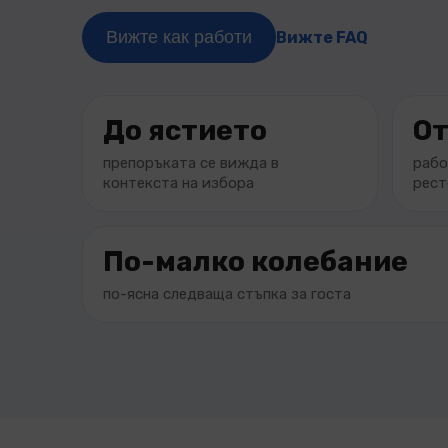
Вижте как работи
Вижте FAQ
До ястието
От
препоръката се вижда в
рабо
контекста на избора
рест
По-малко колебание
по-ясна следваща стъпка за госта