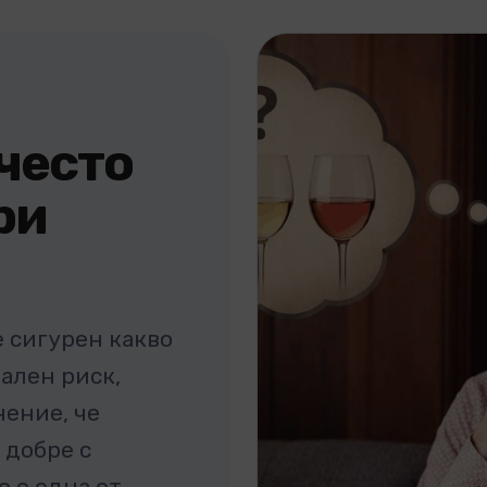
често
ри
е сигурен какво
иален риск,
ение, че
 добре с
о е една от