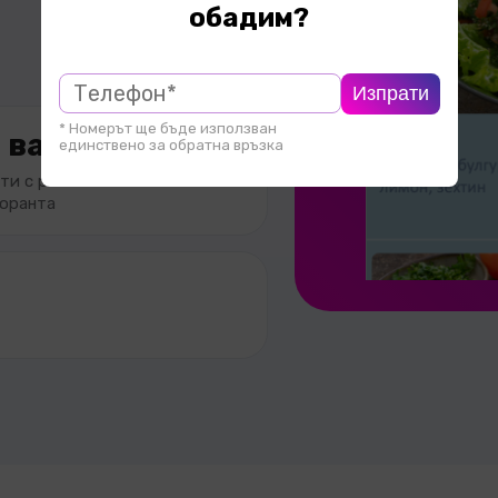
обадим?
Изпрати
* Номерът ще бъде използван
 вашата листа
единствено за обратна връзка
ти с реални вина от
оранта