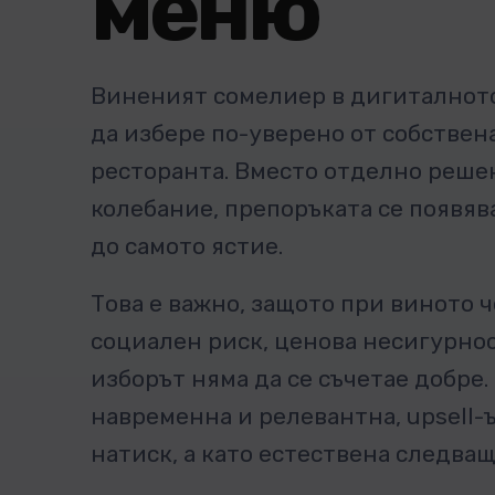
меню
Виненият сомелиер в дигиталното
да избере по-уверено от собствен
ресторанта. Вместо отделно реше
колебание, препоръката се появяв
до самото ястие.
Това е важно, защото при виното ч
социален риск, ценова несигурнос
изборът няма да се съчетае добре.
навременна и релевантна, upsell-
натиск, а като естествена следващ