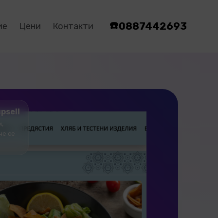
☎️
0887442693
ие
Цени
Контакти
psell
м,
че се