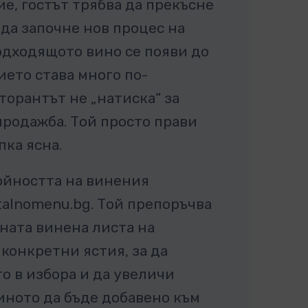
е, гостът трябва да прекъсне
 да започне нов процес на
подходящото вино се появи до
ието става много по-
торантът не „натиска“ за
родажба. Той просто прави
пка ясна.
тойността на винения
talnomenu.bg. Той препоръчва
ената винена листа на
конкретни ястия, за да
о в избора и да увеличи
иното да бъде добавено към