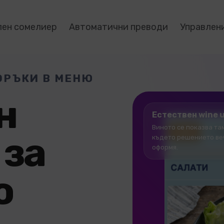
лен сомелиер
Автоматични преводи
Управлен
ОРЪКИ В МЕНЮ
н
Естествен wine u
Виното се показва та
 за
където решението ве
оформя.
о