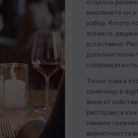
отделно решени
мисленето си и
избор. Когато 
ястието, решен
естествено. Рес
допълнителна п
следващата стъ
Точно това е с
сомелиер в digi
вина от собств
ресторанта към 
намали триенет
вероятността в