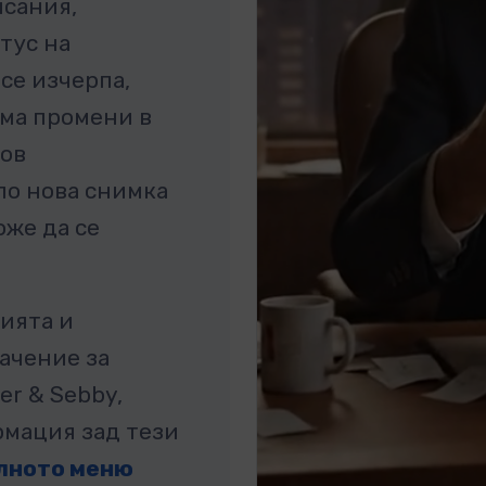
исания,
тус на
се изчерпа,
има промени в
Нов
ло нова снимка
оже да се
зията и
ачение за
er & Sebby,
рмация зад тези
лното меню