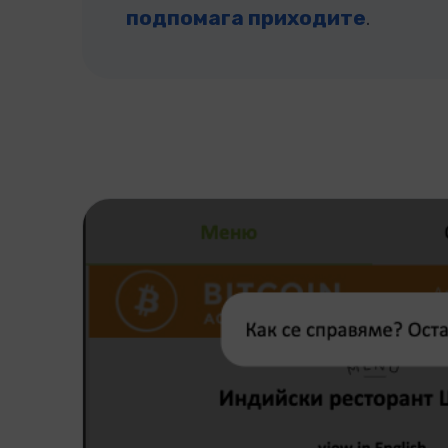
подпомага приходите
.