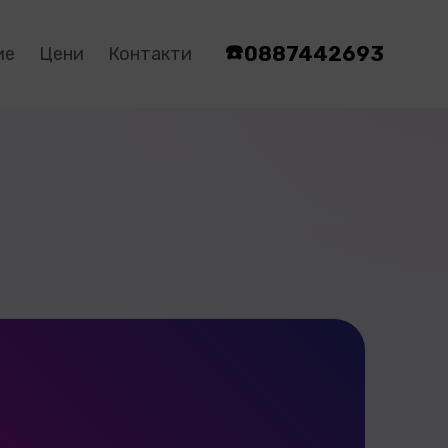
☎️
0887442693
ие
Цени
Контакти