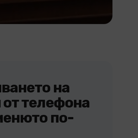
чването на
 от телефона
менюто по-