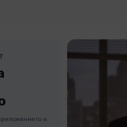
T
а
о
 приложението и