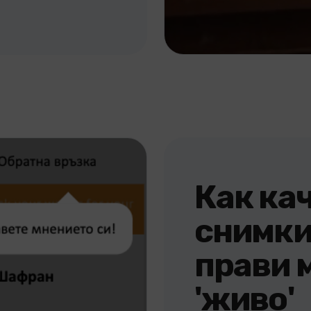
Как ка
снимки
прави 
'живо'