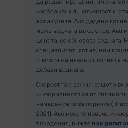
да редактира цени, имена, оп
изображения, наличност и ста
артикулите. Ако дадено ястие 
може веднага да се спре. Ако 
цената, се обновява веднага. 
специалитет, ястие, или изця
и визия на някое от ястията м
добави веднага.
Скоростта е важна, защото ви
информацията са от голямо зн
намерението за поръчка (Brew
2021). Ако искате повече инфо
твърдения, вижте
как дигита