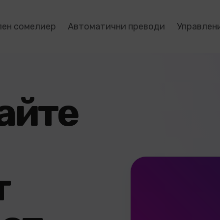
лен сомелиер
Автоматични преводи
Управлен
айте
т