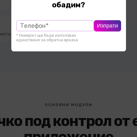
обадим?
Изпрати
нюто свежо.
* Номерът ще бъде използван
единствено за обратна връзка
ОСНОВНИ МОДУЛИ
чко под контрол от 
приложение