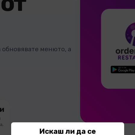
 от
 обновявате менюто, а
и
и
а,
Искаш ли да се