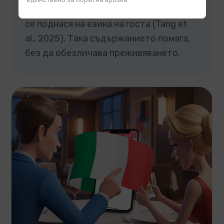
мястото, а практичната информация
се поднася на езика на госта (Tang et
al., 2025). Така съдържанието помага,
без да обезличава преживяването.