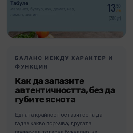
БАЛАНС МЕЖДУ ХАРАКТЕР И
ФУНКЦИЯ
Как да запазите
автентичността, без да
губите яснота
Едната крайност оставя госта да
гадае какво поръчва; другата
превежда толкова буквално, че